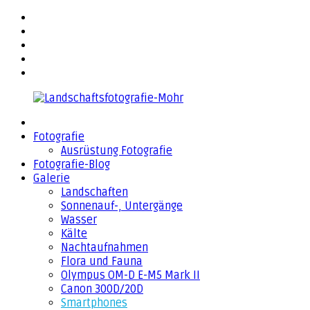
Zurück
facebook
zum
flickr
Inhalt
500px
YouTube
Email
Landschaftsfotografie-
Fotografie
Mohr
Ausrüstung Fotografie
Fotografie-Blog
Galerie
Landschaften
Sonnenauf-, Untergänge
Wasser
Kälte
Nachtaufnahmen
Flora und Fauna
Olympus OM-D E-M5 Mark II
Canon 300D/20D
Smartphones