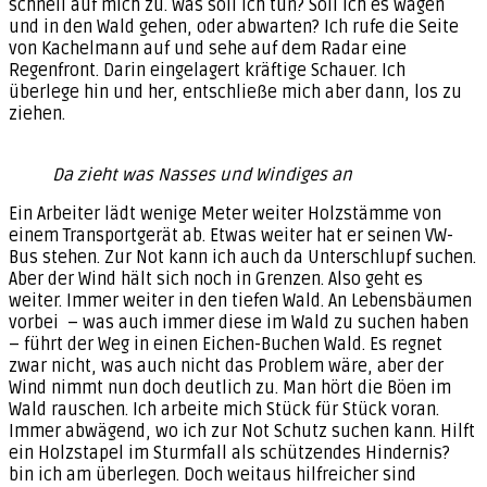
schnell auf mich zu. Was soll ich tun? Soll ich es wagen
und in den Wald gehen, oder abwarten? Ich rufe die Seite
von Kachelmann auf und sehe auf dem Radar eine
Regenfront. Darin eingelagert kräftige Schauer. Ich
überlege hin und her, entschließe mich aber dann, los zu
ziehen.
Da zieht was Nasses und Windiges an
Ein Arbeiter lädt wenige Meter weiter Holzstämme von
einem Transportgerät ab. Etwas weiter hat er seinen VW-
Bus stehen. Zur Not kann ich auch da Unterschlupf suchen.
Aber der Wind hält sich noch in Grenzen. Also geht es
weiter. Immer weiter in den tiefen Wald. An Lebensbäumen
vorbei – was auch immer diese im Wald zu suchen haben
– führt der Weg in einen Eichen-Buchen Wald. Es regnet
zwar nicht, was auch nicht das Problem wäre, aber der
Wind nimmt nun doch deutlich zu. Man hört die Böen im
Wald rauschen. Ich arbeite mich Stück für Stück voran.
Immer abwägend, wo ich zur Not Schutz suchen kann. Hilft
ein Holzstapel im Sturmfall als schützendes Hindernis?
bin ich am überlegen. Doch weitaus hilfreicher sind