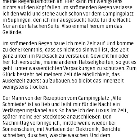
meine Regenklamotten an. Hier kann mir wenigstens
nichts auf den Kopf fallen. Im strömenden Regen verlasse
ich den Wald und stehe auch schon vor dem Campingplatz
in Süplingen, den ich mir ausgesucht hatte für die Nacht.
Nur an der falschen Seite. Also einmal herum um das
Gelände.
Im strömenden Regen baue ich mein Zelt auf. Und komme
zu der Erkenntnis, dass es nicht so sinnvoll ist, das Zelt
ganz unten im Packsack zu verstauen. Gewicht hin oder
her. Ich versuche, meine anderen Habseligkeiten, so gut es
geht, unter wasserdichten Verpackungen zu schützen. Zum
Glück besteht bei meinem Zelt die Möglichkeit, das
Außenzelt zuerst aufzubauen. So bleibt das Innenzelt
wenigstens trocken.
Der Mann von der Rezeption vom Campingplatz „Alte
Schmiede“ ist so lieb und leiht mir für die Nacht ein
Verlängerungskabel aus. So habe ich den Luxus im Zelt,
später meine 3er-Steckdose anzuschließen. Den
Nachmittag verbringe ich, mittlerweile wieder bei
Sonnenschein, mit Aufladen der Elektronik, Berichte
schreiben, duschen, Wäsche waschen. Und dem