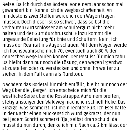
Reise. Da ich durch das Bodetal vor einem Jahr schon mal
gewandert bin, kenne ich die Wegbeschaffenheit. An
mindestens zwei Stellen werde ich den Wagen tragen
müssen. Doch dieser ist so schwer, dass selbst die
verbauten Gurtschlösser am Schultergurt nicht mehr
halten und der Gurt durchrutscht. Hinzu kommt die
ungesunde Belastung für Knie und Schultern. Nein, ich
muss der Realität ins Auge schauen. Mit dem Wagen werde
ich höchstwahrscheinlich 70, eventuell auch 80 % der
deutschen Wege laufen können. Der Rest ist für mich tabu.
Da bleibt dann nur noch die Lösung, den Wagen irgendwo
abzustellen oder zu verstecken und ohne ihn weiter zu
ziehen. In dem Fall dann als Rundtour.
Nachdem das Bodetal für mich entfällt, bleibt nur noch der
Weg über die „Berge“. Ich entscheide mich für die
westliche Seite über die Rosstrappe. Auf einem breiten,
stetig ansteigenden Waldweg mache ich schnell Höhe. Das
Einzige, was schmerzt, ist mein rechter Fuß. Ich Esel hatte
in der Nacht einen Mückenstich wund gekratzt, der nun
bei jedem Schritt schmerzt. Tja, selbst dran schuld, da
musst du nun durch, denke ich mir. Nach ca. 2 km lässt der