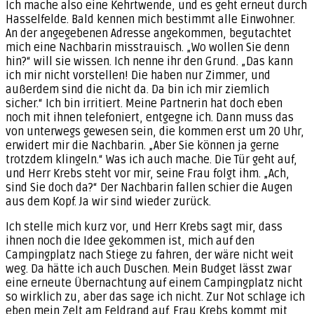
Ich mache also eine Kehrtwende, und es geht erneut durch
Hasselfelde. Bald kennen mich bestimmt alle Einwohner.
An der angegebenen Adresse angekommen, begutachtet
mich eine Nachbarin misstrauisch. „Wo wollen Sie denn
hin?“ will sie wissen. Ich nenne ihr den Grund. „Das kann
ich mir nicht vorstellen! Die haben nur Zimmer, und
außerdem sind die nicht da. Da bin ich mir ziemlich
sicher.“ Ich bin irritiert. Meine Partnerin hat doch eben
noch mit ihnen telefoniert, entgegne ich. Dann muss das
von unterwegs gewesen sein, die kommen erst um 20 Uhr,
erwidert mir die Nachbarin. „Aber Sie können ja gerne
trotzdem klingeln.“ Was ich auch mache. Die Tür geht auf,
und Herr Krebs steht vor mir, seine Frau folgt ihm. „Ach,
sind Sie doch da?“ Der Nachbarin fallen schier die Augen
aus dem Kopf. Ja wir sind wieder zurück.
Ich stelle mich kurz vor, und Herr Krebs sagt mir, dass
ihnen noch die Idee gekommen ist, mich auf den
Campingplatz nach Stiege zu fahren, der wäre nicht weit
weg. Da hätte ich auch Duschen. Mein Budget lässt zwar
eine erneute Übernachtung auf einem Campingplatz nicht
so wirklich zu, aber das sage ich nicht. Zur Not schlage ich
eben mein Zelt am Feldrand auf. Frau Krebs kommt mit