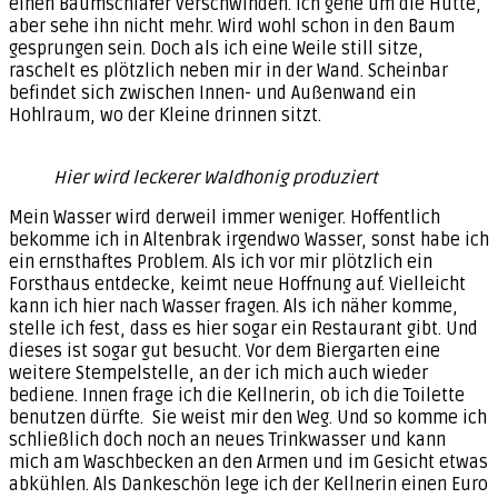
einen Baumschläfer verschwinden. Ich gehe um die Hütte,
aber sehe ihn nicht mehr. Wird wohl schon in den Baum
gesprungen sein. Doch als ich eine Weile still sitze,
raschelt es plötzlich neben mir in der Wand. Scheinbar
befindet sich zwischen Innen- und Außenwand ein
Hohlraum, wo der Kleine drinnen sitzt.
Hier wird leckerer Waldhonig produziert
Mein Wasser wird derweil immer weniger. Hoffentlich
bekomme ich in Altenbrak irgendwo Wasser, sonst habe ich
ein ernsthaftes Problem. Als ich vor mir plötzlich ein
Forsthaus entdecke, keimt neue Hoffnung auf. Vielleicht
kann ich hier nach Wasser fragen. Als ich näher komme,
stelle ich fest, dass es hier sogar ein Restaurant gibt. Und
dieses ist sogar gut besucht. Vor dem Biergarten eine
weitere Stempelstelle, an der ich mich auch wieder
bediene. Innen frage ich die Kellnerin, ob ich die Toilette
benutzen dürfte. Sie weist mir den Weg. Und so komme ich
schließlich doch noch an neues Trinkwasser und kann
mich am Waschbecken an den Armen und im Gesicht etwas
abkühlen. Als Dankeschön lege ich der Kellnerin einen Euro