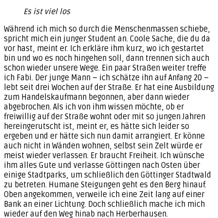
Es ist viel los
Während ich mich so durch die Menschenmassen schiebe,
spricht mich ein junger Student an. Coole Sache, die du da
vor hast, meint er. Ich erkläre ihm kurz, wo ich gestartet
bin und wo es noch hingehen soll, dann trennen sich auch
schon wieder unsere Wege. Ein paar Straßen weiter treffe
ich Fabi. Der junge Mann – ich schätze ihn auf Anfang 20 –
lebt seit drei Wochen auf der Straße. Er hat eine Ausbildung
zum Handelskaufmann begonnen, aber dann wieder
abgebrochen. Als ich von ihm wissen möchte, ob er
freiwillig auf der Straße wohnt oder mit so jungen Jahren
hereingerutscht ist, meint er, es hätte sich leider so
ergeben und er hätte sich nun damit arrangiert. Er könne
auch nicht in Wänden wohnen, selbst sein Zelt würde er
meist wieder verlassen. Er braucht Freiheit. Ich wünsche
ihm alles Gute und verlasse Göttingen nach Osten über
einige Stadtparks, um schließlich den Göttinger Stadtwald
zu betreten. Humane Steigungen geht es den Berg hinauf.
Oben angekommen, verweile ich eine Zeit lang auf einer
Bank an einer Lichtung. Doch schließlich mache ich mich
wieder auf den Weg hinab nach Herberhausen.