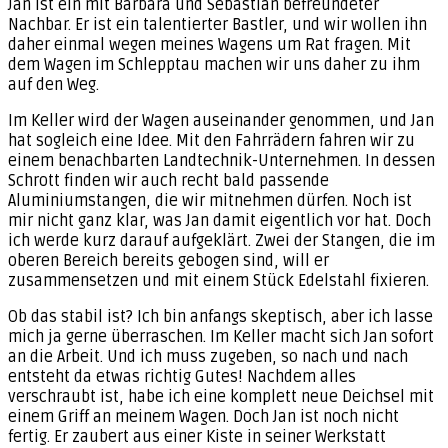
Jan ist ein mit Barbara und Sebastian befreundeter
Nachbar. Er ist ein talentierter Bastler, und wir wollen ihn
daher einmal wegen meines Wagens um Rat fragen. Mit
dem Wagen im Schlepptau machen wir uns daher zu ihm
auf den Weg.
Im Keller wird der Wagen auseinander genommen, und Jan
hat sogleich eine Idee. Mit den Fahrrädern fahren wir zu
einem benachbarten Landtechnik-Unternehmen. In dessen
Schrott finden wir auch recht bald passende
Aluminiumstangen, die wir mitnehmen dürfen. Noch ist
mir nicht ganz klar, was Jan damit eigentlich vor hat. Doch
ich werde kurz darauf aufgeklärt. Zwei der Stangen, die im
oberen Bereich bereits gebogen sind, will er
zusammensetzen und mit einem Stück Edelstahl fixieren.
Ob das stabil ist? Ich bin anfangs skeptisch, aber ich lasse
mich ja gerne überraschen. Im Keller macht sich Jan sofort
an die Arbeit. Und ich muss zugeben, so nach und nach
entsteht da etwas richtig Gutes! Nachdem alles
verschraubt ist, habe ich eine komplett neue Deichsel mit
einem Griff an meinem Wagen. Doch Jan ist noch nicht
fertig. Er zaubert aus einer Kiste in seiner Werkstatt