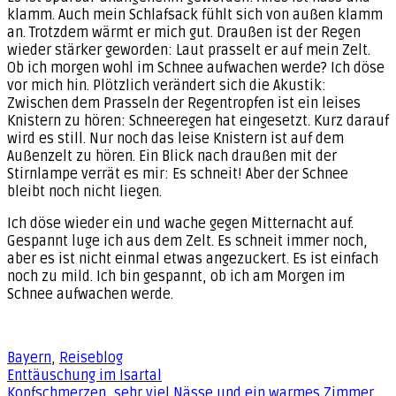
klamm. Auch mein Schlafsack fühlt sich von außen klamm
an. Trotzdem wärmt er mich gut. Draußen ist der Regen
wieder stärker geworden: Laut prasselt er auf mein Zelt.
Ob ich morgen wohl im Schnee aufwachen werde? Ich döse
vor mich hin. Plötzlich verändert sich die Akustik:
Zwischen dem Prasseln der Regentropfen ist ein leises
Knistern zu hören: Schneeregen hat eingesetzt. Kurz darauf
wird es still. Nur noch das leise Knistern ist auf dem
Außenzelt zu hören. Ein Blick nach draußen mit der
Stirnlampe verrät es mir: Es schneit! Aber der Schnee
bleibt noch nicht liegen.
Ich döse wieder ein und wache gegen Mitternacht auf.
Gespannt luge ich aus dem Zelt. Es schneit immer noch,
aber es ist nicht einmal etwas angezuckert. Es ist einfach
noch zu mild. Ich bin gespannt, ob ich am Morgen im
Schnee aufwachen werde.
Bayern
,
Reiseblog
Beitragsnavigation
Enttäuschung im Isartal
Kopfschmerzen, sehr viel Nässe und ein warmes Zimmer