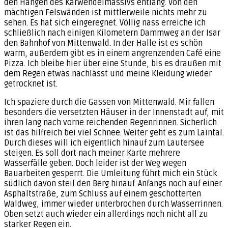
den Hängen des Karwendelmassivs entlang. Von den
mächtigen Felswänden ist mittlerweile nichts mehr zu
sehen. Es hat sich eingeregnet. Völlig nass erreiche ich
schließlich nach einigen Kilometern Dammweg an der Isar
den Bahnhof von Mittenwald. In der Halle ist es schön
warm, außerdem gibt es in einem angrenzenden Café eine
Pizza. Ich bleibe hier über eine Stunde, bis es draußen mit
dem Regen etwas nachlässt und meine Kleidung wieder
getrocknet ist.
Ich spaziere durch die Gassen von Mittenwald. Mir fallen
besonders die versetzten Häuser in der Innenstadt auf, mit
ihren lang nach vorne reichenden Regenrinnen. Sicherlich
ist das hilfreich bei viel Schnee. Weiter geht es zum Laintal.
Durch dieses will ich eigentlich hinauf zum Lautersee
steigen. Es soll dort nach meiner Karte mehrere
Wasserfälle geben. Doch leider ist der Weg wegen
Bauarbeiten gesperrt. Die Umleitung führt mich ein Stück
südlich davon steil den Berg hinauf. Anfangs noch auf einer
Asphaltstraße, zum Schluss auf einem geschotterten
Waldweg, immer wieder unterbrochen durch Wasserrinnen.
Oben setzt auch wieder ein allerdings noch nicht all zu
starker Regen ein.